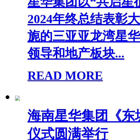
星华集团以“共启星
2024年终总结表彰
旎的三亚亚龙湾星华
领导和地产板块...
READ MORE
海南星华集团《东
仪式圆满举行