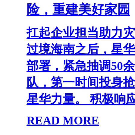
险，重建美好家园
扛起企业担当助力灾
过境海南之后，星华
部署，紧急抽调50
队，第一时间投身抢
星华力量。 积极响应.
READ MORE