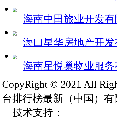
海南中田旅业开发有
海口星华房地产开发
海南星悦巢物业服务
CopyRight © 2021 All
台排行榜最新（中国）
技术支持：