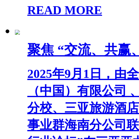
READ MORE
聚焦 “交流、共赢
2025年9月1日，
（中国）有限公司 
分校、三亚旅游酒店
事业群海南分公司联