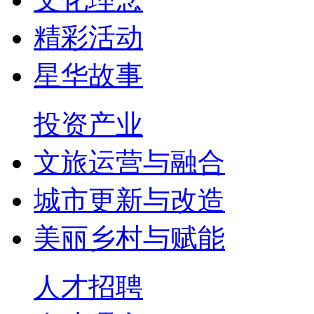
精彩活动
星华故事
投资产业
文旅运营与融合
城市更新与改造
美丽乡村与赋能
人才招聘