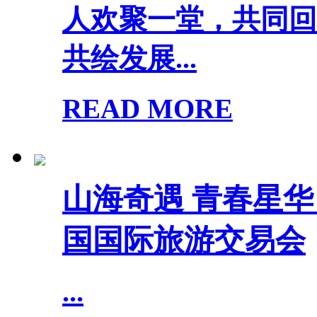
人欢聚一堂，共同回
共绘发展...
READ MORE
山海奇遇 青春星华 |
国国际旅游交易会
...