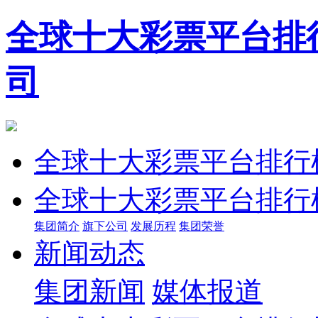
全球十大彩票平台排
司
全球十大彩票平台排行
全球十大彩票平台排行
集团简介
旗下公司
发展历程
集团荣誉
新闻动态
集团新闻
媒体报道