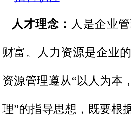
人才理念：
人是企业管
财富。人力资源是企业
资源管理遵从“以人为本
理”的指导思想，既要根