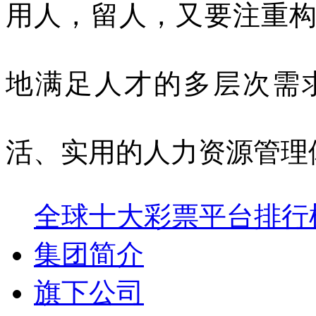
用人，留人，又要注重
地满足人才的多层次需
活、实用的人力资源管理
全球十大彩票平台排行
集团简介
旗下公司