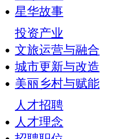
星华故事
投资产业
文旅运营与融合
城市更新与改造
美丽乡村与赋能
人才招聘
人才理念
招聘职位