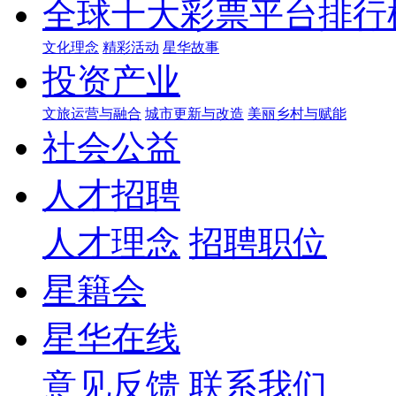
全球十大彩票平台排行
文化理念
精彩活动
星华故事
投资产业
文旅运营与融合
城市更新与改造
美丽乡村与赋能
社会公益
人才招聘
人才理念
招聘职位
星籍会
星华在线
意见反馈
联系我们