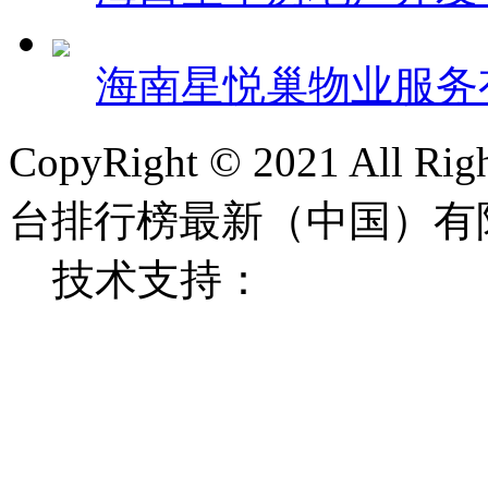
海南星悦巢物业服务
CopyRight © 2021 All
台排行榜最新（中国）
技术支持：