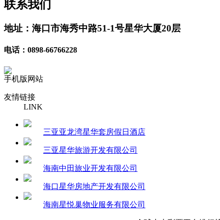
联系我们
地址：海口市海秀中路51-1号星华大厦20层
电话：0898-66766228
手机版网站
友情链接
LINK
三亚亚龙湾星华套房假日酒店
三亚星华旅游开发有限公司
海南中田旅业开发有限公司
海口星华房地产开发有限公司
海南星悦巢物业服务有限公司