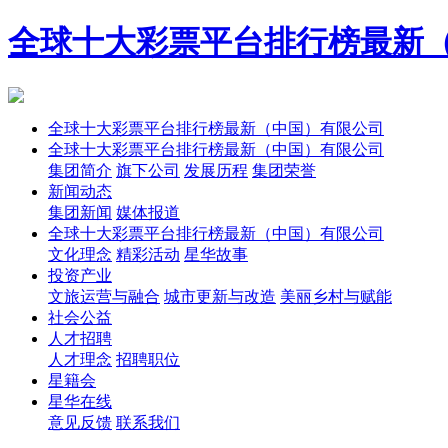
全球十大彩票平台排行榜最新
全球十大彩票平台排行榜最新（中国）有限公司
全球十大彩票平台排行榜最新（中国）有限公司
集团简介
旗下公司
发展历程
集团荣誉
新闻动态
集团新闻
媒体报道
全球十大彩票平台排行榜最新（中国）有限公司
文化理念
精彩活动
星华故事
投资产业
文旅运营与融合
城市更新与改造
美丽乡村与赋能
社会公益
人才招聘
人才理念
招聘职位
星籍会
星华在线
意见反馈
联系我们