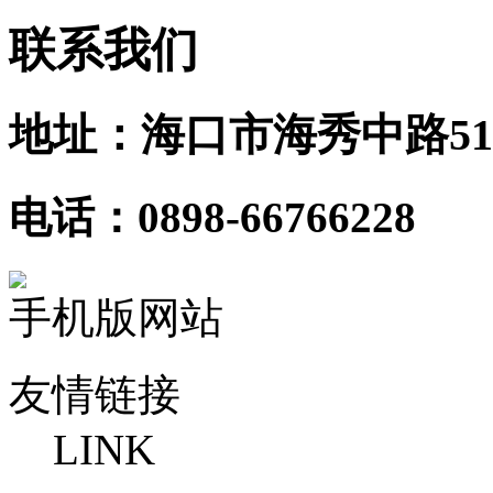
联系我们
地址：海口市海秀中路51
电话：0898-66766228
手机版网站
友情链接
LINK