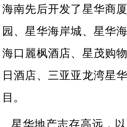
海南先后开发了星华商
园、星华海岸城、星华
海口麗枫酒店、星茂购
日酒店、三亚亚龙湾星
目。
星华地产志存高远，以