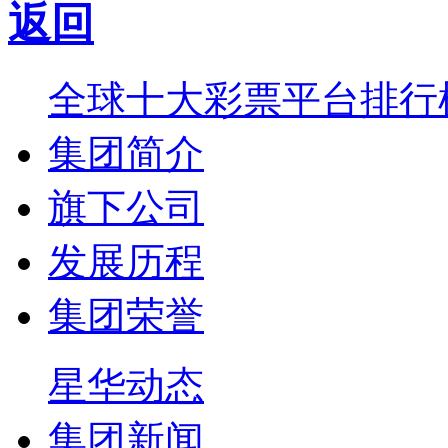
返回
全球十大彩票平台排行
集团简介
旗下公司
发展历程
集团荣誉
星华动态
集团新闻