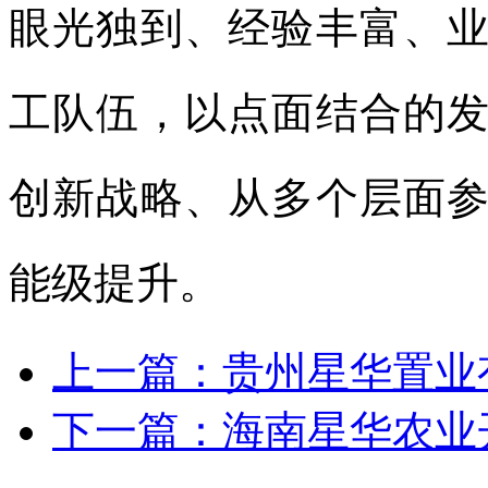
眼光独到、经验丰富、
工队伍，以点面结合的
创新战略、从多个层面
能级提升。
上一篇：贵州星华置业
下一篇：海南星华农业