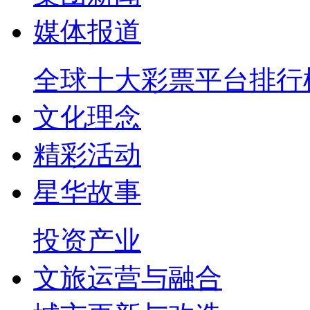
媒体报道
全球十大彩票平台排行
文化理念
精彩活动
星华故事
投资产业
文旅运营与融合