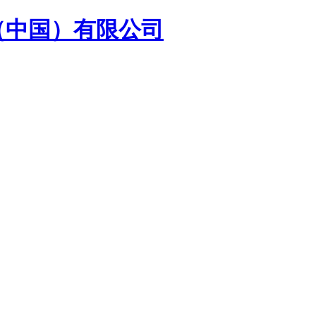
（中国）有限公司