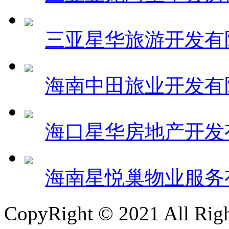
三亚星华旅游开发有
海南中田旅业开发有
海口星华房地产开发
海南星悦巢物业服务
CopyRight © 2021 All