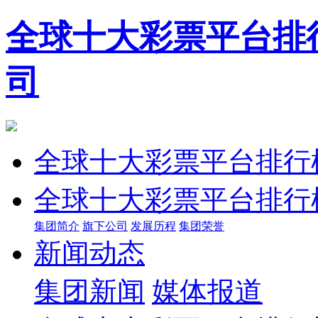
全球十大彩票平台排
司
全球十大彩票平台排行
全球十大彩票平台排行
集团简介
旗下公司
发展历程
集团荣誉
新闻动态
集团新闻
媒体报道