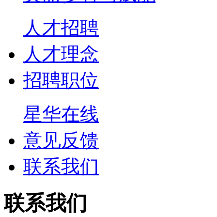
人才招聘
人才理念
招聘职位
星华在线
意见反馈
联系我们
联系我们