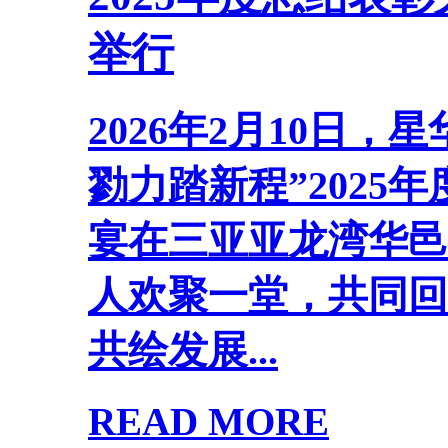
举行
2026年2月10日
勠力踏新程”2025
宴在三亚亚龙湾华邑
人欢聚一堂，共同回
共绘发展...
READ MORE