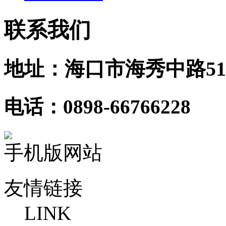
联系我们
地址：海口市海秀中路51
电话：0898-66766228
手机版网站
友情链接
LINK