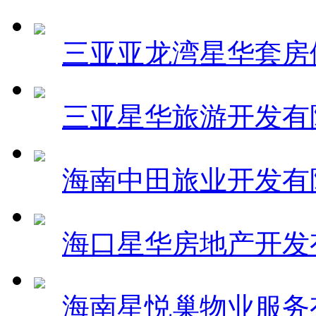
三亚亚龙湾星华套房
三亚星华旅游开发有
海南中田旅业开发有
海口星华房地产开发
海南星悦巢物业服务