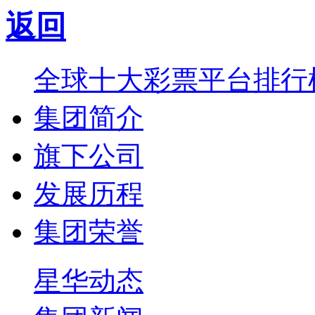
返回
全球十大彩票平台排行
集团简介
旗下公司
发展历程
集团荣誉
星华动态