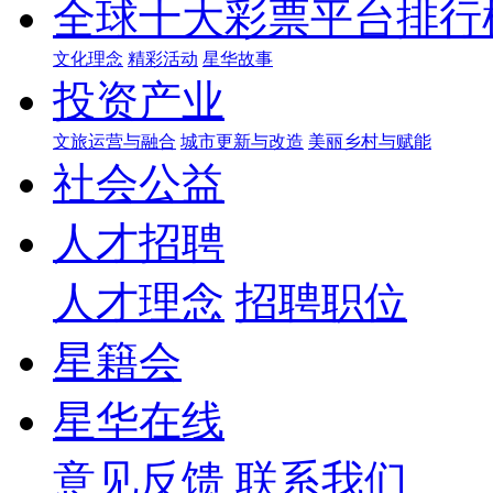
全球十大彩票平台排行
文化理念
精彩活动
星华故事
投资产业
文旅运营与融合
城市更新与改造
美丽乡村与赋能
社会公益
人才招聘
人才理念
招聘职位
星籍会
星华在线
意见反馈
联系我们