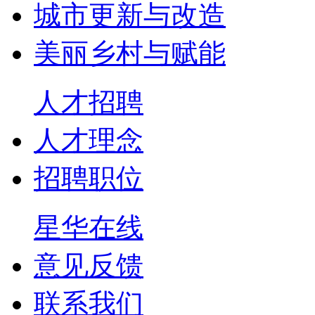
城市更新与改造
美丽乡村与赋能
人才招聘
人才理念
招聘职位
星华在线
意见反馈
联系我们