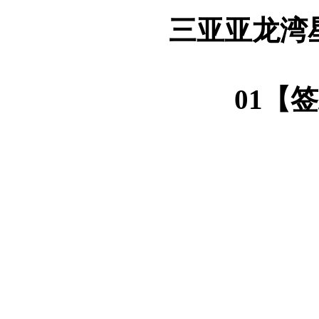
三亚亚龙湾
01【