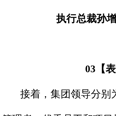
执行总裁孙
03【
接着，集团领导分别为