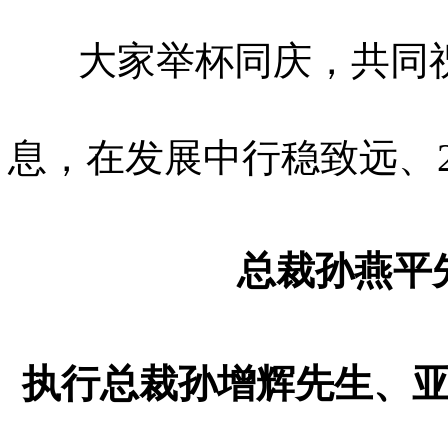
大家举杯同庆，共同祝
息，在发展中行稳致远、2
总裁孙燕平
执行总裁孙增辉先生、