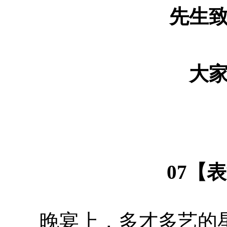
先生
大
07【
晚宴上，多才多艺的星