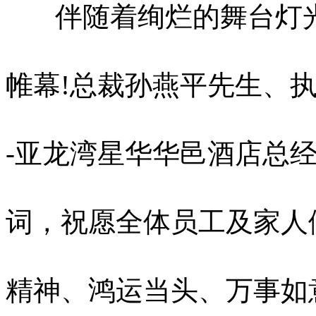
伴随着绚烂的舞台灯光，
帷幕!总裁孙燕平先生、
-亚龙湾星华华邑酒店总
词，祝愿全体员工及家人
精神、鸿运当头、万事如