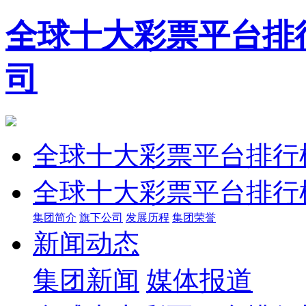
全球十大彩票平台排
司
全球十大彩票平台排行
全球十大彩票平台排行
集团简介
旗下公司
发展历程
集团荣誉
新闻动态
集团新闻
媒体报道