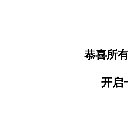
恭喜所
开启