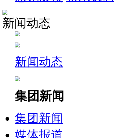
新闻动态
新闻动态
集团新闻
集团新闻
媒体报道