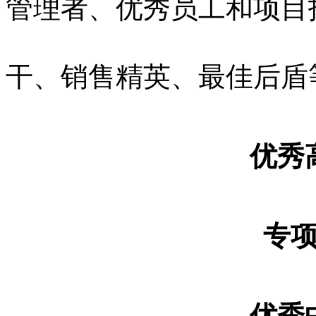
管理者、优秀员工和项目
干、销售精英、最佳后盾
优秀
专
优秀