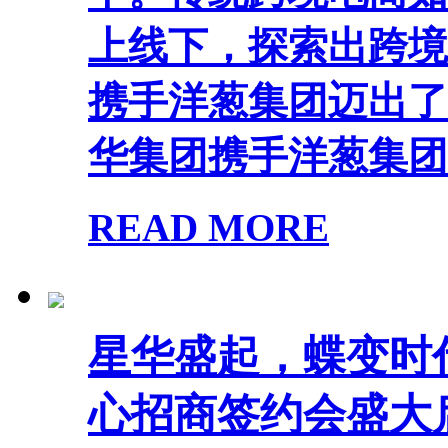
上线下，探索出跨境
携手洋葱集团迈出了重
华集团携手洋葱集团战
READ MORE
星华盛起，蝶变时代
心招商签约会盛大