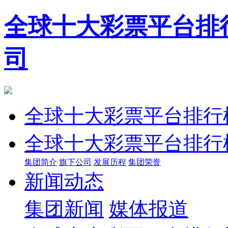
全球十大彩票平台排
司
全球十大彩票平台排行
全球十大彩票平台排行
集团简介
旗下公司
发展历程
集团荣誉
新闻动态
集团新闻
媒体报道