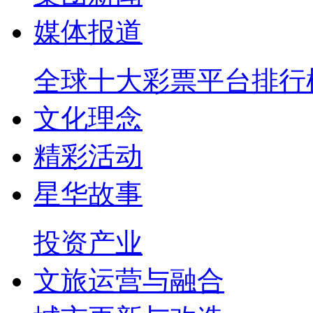
媒体报道
全球十大彩票平台排行
文化理念
精彩活动
星华故事
投资产业
文旅运营与融合