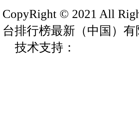
CopyRight © 2021 All
台排行榜最新（中国）
技术支持：