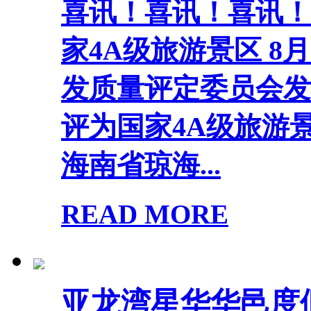
喜讯！喜讯！喜讯！
家4A级旅游景区 8
发质量评定委员会发
评为国家4A级旅游
海南省琼海...
READ MORE
亚龙湾星华华邑度