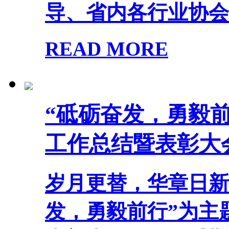
导、省内各行业协会、
READ MORE
“砥砺奋发，勇毅前
工作总结暨表彰大
岁月更替，华章日新。
发，勇毅前行”为主题