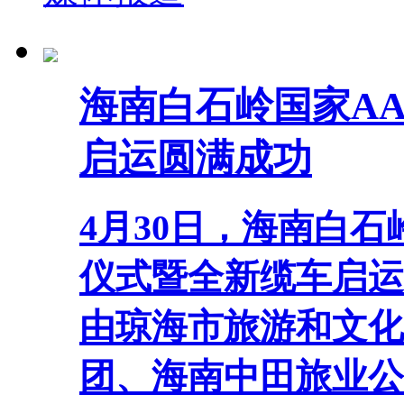
海南白石岭国家A
启运圆满成功
4月30日，海南白石
仪式暨全新缆车启运
由琼海市旅游和文化
团、海南中田旅业公