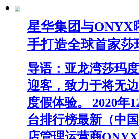
星华集团与ONY
手打造全球首家莎
导语：亚龙湾莎玛度假
迎客，致力于将无边
度假体验。 2020年
台排行榜最新（中国
店管理运营商ONYX