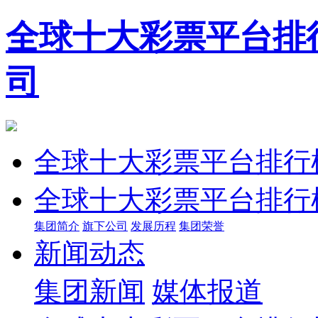
全球十大彩票平台排
司
全球十大彩票平台排行
全球十大彩票平台排行
集团简介
旗下公司
发展历程
集团荣誉
新闻动态
集团新闻
媒体报道