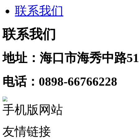
联系我们
联系我们
地址：海口市海秀中路51
电话：0898-66766228
手机版网站
友情链接