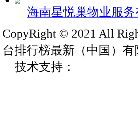
海南星悦巢物业服务
CopyRight © 2021 All
台排行榜最新（中国）
技术支持：