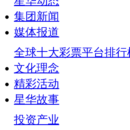
星华动态
集团新闻
媒体报道
全球十大彩票平台排行
文化理念
精彩活动
星华故事
投资产业