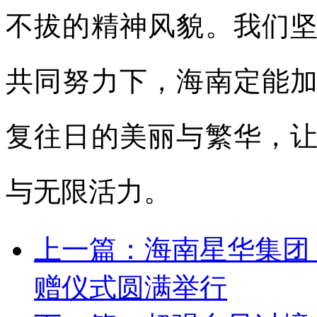
不拔的精神风貌。我们
共同努力下，海南定能
复往日的美丽与繁华，
与无限活力。
上一篇：海南星华集团
赠仪式圆满举行