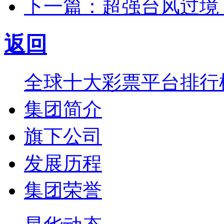
下一篇：超强台风过境
返回
全球十大彩票平台排行
集团简介
旗下公司
发展历程
集团荣誉