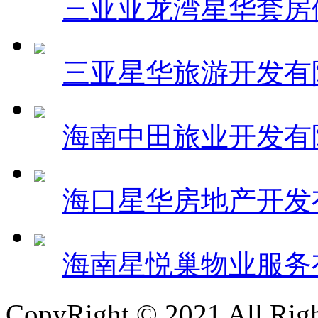
三亚亚龙湾星华套房
三亚星华旅游开发有
海南中田旅业开发有
海口星华房地产开发
海南星悦巢物业服务
CopyRight © 2021 All