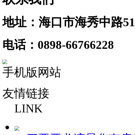
地址：海口市海秀中路51
电话：0898-66766228
手机版网站
友情链接
LINK