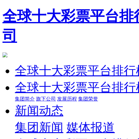
全球十大彩票平台排
司
全球十大彩票平台排行
全球十大彩票平台排行
集团简介
旗下公司
发展历程
集团荣誉
新闻动态
集团新闻
媒体报道