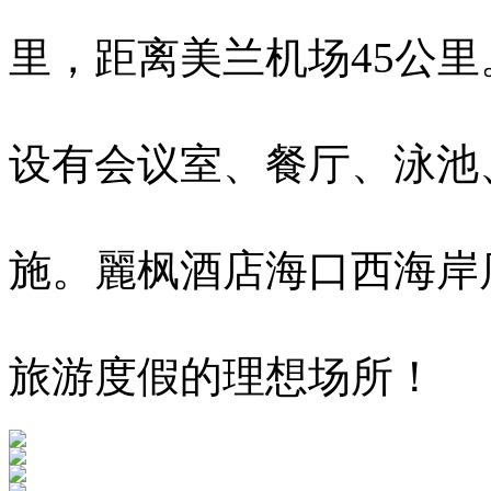
里，距离美兰机场45公里
设有会议室、餐厅、泳池
施。麗枫酒店海口西海岸
旅游度假的理想场所！