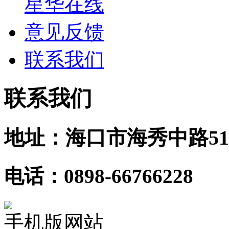
星华在线
意见反馈
联系我们
联系我们
地址：海口市海秀中路51
电话：0898-66766228
手机版网站