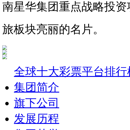
南星华集团重点战略投资
旅板块亮丽的名片。
全球十大彩票平台排行
集团简介
旗下公司
发展历程