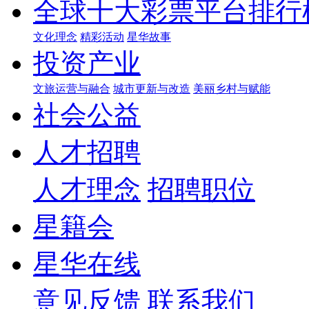
全球十大彩票平台排行
文化理念
精彩活动
星华故事
投资产业
文旅运营与融合
城市更新与改造
美丽乡村与赋能
社会公益
人才招聘
人才理念
招聘职位
星籍会
星华在线
意见反馈
联系我们