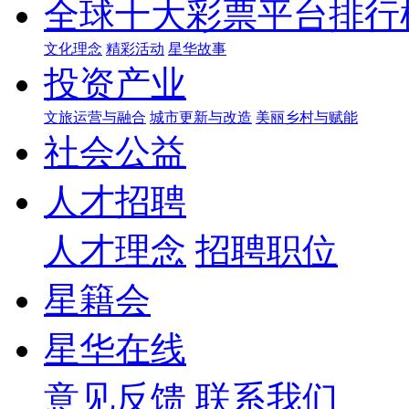
全球十大彩票平台排行
文化理念
精彩活动
星华故事
投资产业
文旅运营与融合
城市更新与改造
美丽乡村与赋能
社会公益
人才招聘
人才理念
招聘职位
星籍会
星华在线
意见反馈
联系我们