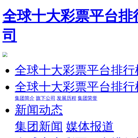
全球十大彩票平台排
司
全球十大彩票平台排行
全球十大彩票平台排行
集团简介
旗下公司
发展历程
集团荣誉
新闻动态
集团新闻
媒体报道