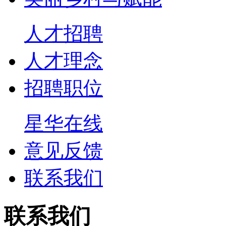
人才招聘
人才理念
招聘职位
星华在线
意见反馈
联系我们
联系我们