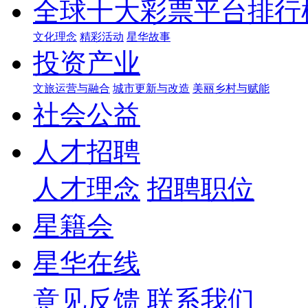
全球十大彩票平台排行
文化理念
精彩活动
星华故事
投资产业
文旅运营与融合
城市更新与改造
美丽乡村与赋能
社会公益
人才招聘
人才理念
招聘职位
星籍会
星华在线
意见反馈
联系我们