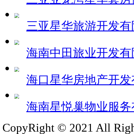
三亚星华旅游开发有
海南中田旅业开发有
海口星华房地产开发
海南星悦巢物业服务
CopyRight © 2021 All