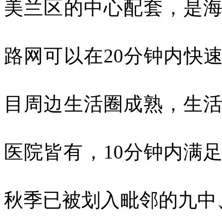
美兰区的中心配套，是
路网可以在20分钟内快
目周边生活圈成熟，生
医院皆有，10分钟内满足
秋季已被划入毗邻的九中