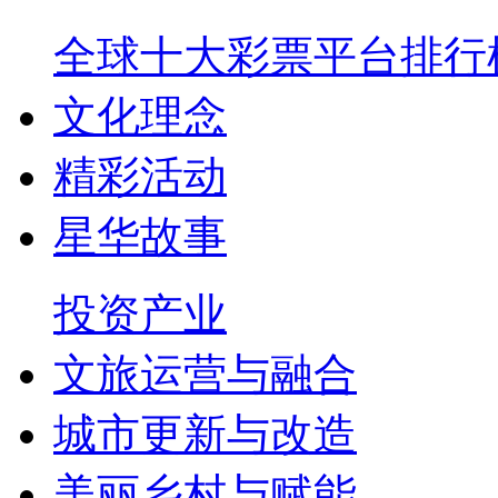
全球十大彩票平台排行
文化理念
精彩活动
星华故事
投资产业
文旅运营与融合
城市更新与改造
美丽乡村与赋能