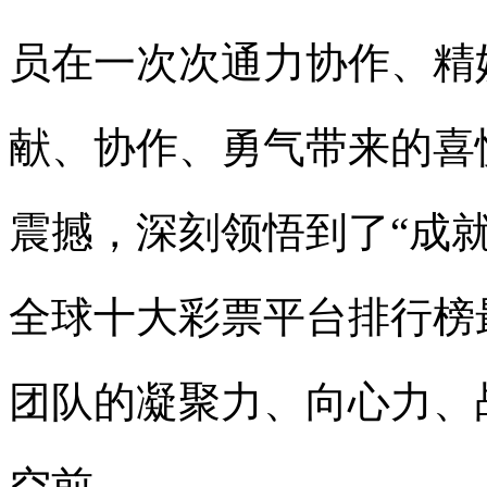
员在一次次通力协作、精
献、协作、勇气带来的喜
震撼，深刻领悟到了“成
全球十大彩票平台排行榜
团队的凝聚力、向心力、
空前。