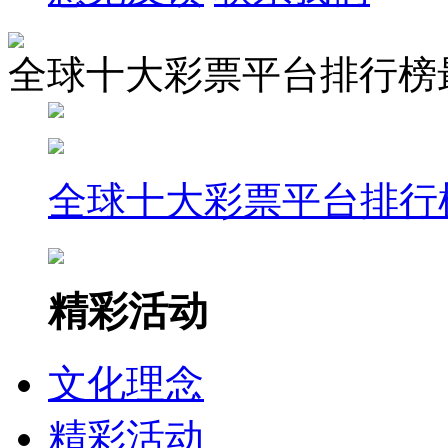
全球十大彩票平台排行榜
全球十大彩票平台排行
精彩活动
文化理念
精彩活动