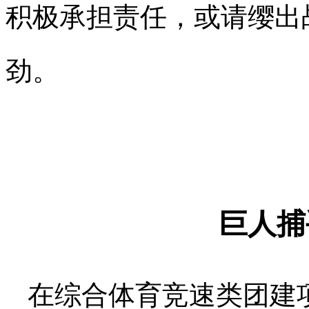
积极承担责任，或请缨出
劲。
巨人捕
在综合体育竞速类团建