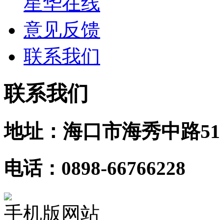
星华在线
意见反馈
联系我们
联系我们
地址：海口市海秀中路51
电话：0898-66766228
手机版网站