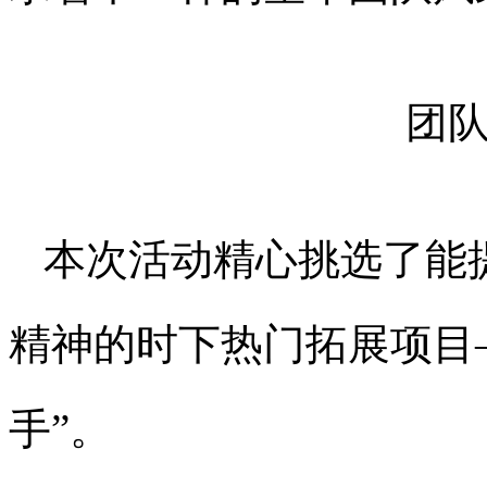
团
本次活动精心挑选了能
精神的时下热门拓展项目—
手”。