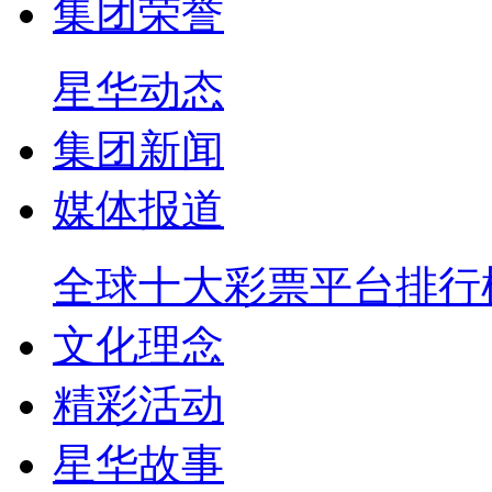
集团荣誉
星华动态
集团新闻
媒体报道
全球十大彩票平台排行
文化理念
精彩活动
星华故事